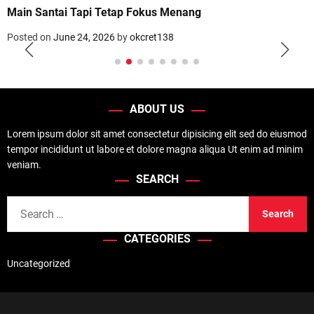
Main Santai Tapi Tetap Fokus Menang
Posted on
June 24, 2026
by
okcret138
ABOUT US
Lorem ipsum dolor sit amet consectetur dipisicing elit sed do eiusmod
tempor incididunt ut labore et dolore magna aliqua Ut enim ad minim
veniam.
SEARCH
S
e
CATEGORIES
a
r
Uncategorized
c
h
f