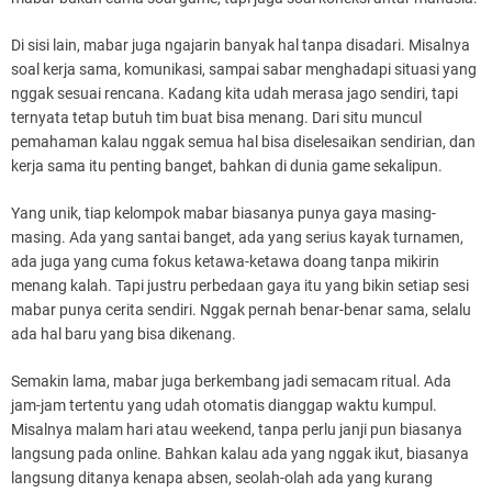
Di sisi lain, mabar juga ngajarin banyak hal tanpa disadari. Misalnya
soal kerja sama, komunikasi, sampai sabar menghadapi situasi yang
nggak sesuai rencana. Kadang kita udah merasa jago sendiri, tapi
ternyata tetap butuh tim buat bisa menang. Dari situ muncul
pemahaman kalau nggak semua hal bisa diselesaikan sendirian, dan
kerja sama itu penting banget, bahkan di dunia game sekalipun.
Yang unik, tiap kelompok mabar biasanya punya gaya masing-
masing. Ada yang santai banget, ada yang serius kayak turnamen,
ada juga yang cuma fokus ketawa-ketawa doang tanpa mikirin
menang kalah. Tapi justru perbedaan gaya itu yang bikin setiap sesi
mabar punya cerita sendiri. Nggak pernah benar-benar sama, selalu
ada hal baru yang bisa dikenang.
Semakin lama, mabar juga berkembang jadi semacam ritual. Ada
jam-jam tertentu yang udah otomatis dianggap waktu kumpul.
Misalnya malam hari atau weekend, tanpa perlu janji pun biasanya
langsung pada online. Bahkan kalau ada yang nggak ikut, biasanya
langsung ditanya kenapa absen, seolah-olah ada yang kurang