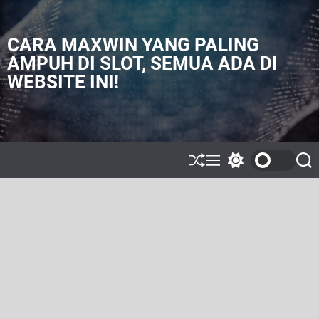
S
k
i
CARA MAXWIN YANG PALING
p
AMPUH DI SLOT, SEMUA ADA DI
t
WEBSITE INI!
o
c
o
n
t
e
S
M
S
S
h
e
w
e
n
u
n
i
a
t
ff
u
t
r
l
c
c
e
h
h
c
o
l
o
r
m
o