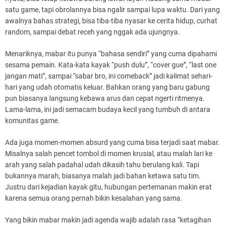
satu game, tapi obrolannya bisa ngalir sampai lupa waktu. Dari yang
awalnya bahas strategi, bisa tiba-tiba nyasar ke cerita hidup, curhat
random, sampai debat receh yang nggak ada ujungnya.
Menariknya, mabar itu punya “bahasa sendiri” yang cuma dipahami
sesama pemain. Kata-kata kayak “push dulu”, “cover gue”, “last one
jangan mati”, sampai “sabar bro, ini comeback” jadi kalimat sehari-
hari yang udah otomatis keluar. Bahkan orang yang baru gabung
pun biasanya langsung kebawa arus dan cepat ngerti ritmenya.
Lama-lama, ini jadi semacam budaya kecil yang tumbuh di antara
komunitas game.
Ada juga momen-momen absurd yang cuma bisa terjadi saat mabar.
Misalnya salah pencet tombol di momen krusial, atau malah lari ke
arah yang salah padahal udah dikasih tahu berulang kali. Tapi
bukannya marah, biasanya malah jadi bahan ketawa satu tim.
Justru dari kejadian kayak gitu, hubungan pertemanan makin erat
karena semua orang pernah bikin kesalahan yang sama.
Yang bikin mabar makin jadi agenda wajib adalah rasa “ketagihan