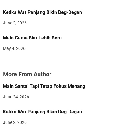
Ketika War Panjang Bikin Deg-Degan
June 2, 2026
Main Game Biar Lebih Seru
May 4, 2026
More From Author
Main Santai Tapi Tetap Fokus Menang
June 24, 2026
Ketika War Panjang Bikin Deg-Degan
June 2, 2026