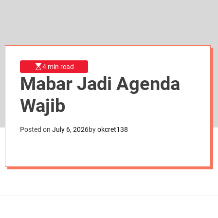
d
e
4 min read
Mabar Jadi Agenda
Wajib
Posted on
July 6, 2026
by
okcret138