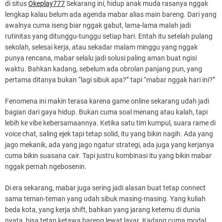
di situs
Okeplay777
Sekarang ini, hidup anak muda rasanya nggak
lengkap kalau belum ada agenda mabar alias main bareng. Dari yang
awalnya cuma iseng biar nggak gabut, lama-lama malah jadi
rutinitas yang ditunggu-tunggu setiap hari. Entah itu setelah pulang
sekolah, selesai kerja, atau sekadar malam minggu yang nggak
punya rencana, mabar selalu jadi solusi paling aman buat ngisi
waktu. Bahkan kadang, sebelum ada obrolan panjang pun, yang
pertama ditanya bukan “lagi sibuk apa?” tapi “mabar nggak hari ini?”
Fenomena ini makin terasa karena game online sekarang udah jadi
bagian dari gaya hidup. Bukan cuma soal menang atau kalah, tapi
lebih ke vibe kebersamaannya. Ketika satu tim kumpul, suara rame di
voice chat, saling ejek tapi tetap solid, itu yang bikin nagih. Ada yang
jago mekanik, ada yang jago ngatur strategi, ada juga yang kerjanya
cuma bikin suasana cair. Tapi justru kombinasi itu yang bikin mabar
nggak pernah ngebosenin.
Di era sekarang, mabar juga sering jadi alasan buat tetap connect
sama teman-teman yang udah sibuk masing-masing. Yang kuliah
beda kota, yang kerja shift, bahkan yang jarang ketemu di dunia
nyata, bisa tetap ketawa bareng lewat layar. Kadang cuma modal