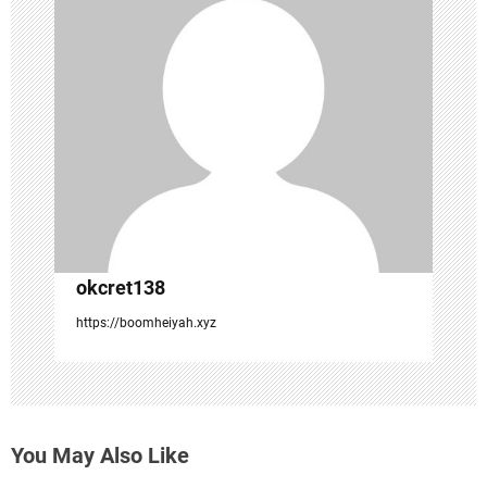
a
t
i
o
n
okcret138
https://boomheiyah.xyz
You May Also Like