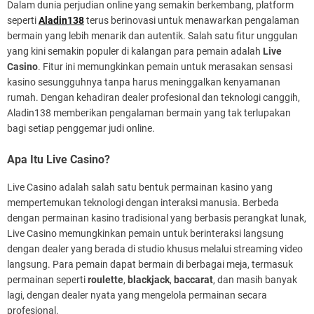
Dalam dunia perjudian online yang semakin berkembang, platform
seperti
Aladin138
terus berinovasi untuk menawarkan pengalaman
bermain yang lebih menarik dan autentik. Salah satu fitur unggulan
yang kini semakin populer di kalangan para pemain adalah
Live
Casino
. Fitur ini memungkinkan pemain untuk merasakan sensasi
kasino sesungguhnya tanpa harus meninggalkan kenyamanan
rumah. Dengan kehadiran dealer profesional dan teknologi canggih,
Aladin138 memberikan pengalaman bermain yang tak terlupakan
bagi setiap penggemar judi online.
Apa Itu Live Casino?
Live Casino adalah salah satu bentuk permainan kasino yang
mempertemukan teknologi dengan interaksi manusia. Berbeda
dengan permainan kasino tradisional yang berbasis perangkat lunak,
Live Casino memungkinkan pemain untuk berinteraksi langsung
dengan dealer yang berada di studio khusus melalui streaming video
langsung. Para pemain dapat bermain di berbagai meja, termasuk
permainan seperti
roulette
,
blackjack
,
baccarat
, dan masih banyak
lagi, dengan dealer nyata yang mengelola permainan secara
profesional.