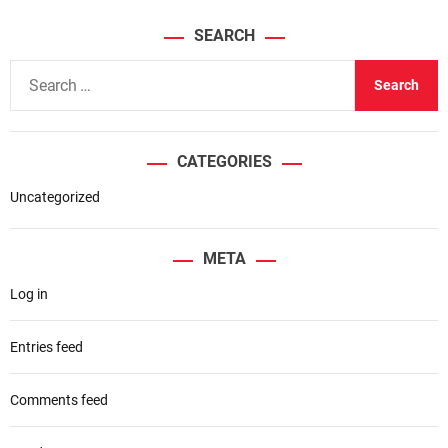
SEARCH
S
e
a
r
CATEGORIES
c
h
Uncategorized
f
o
META
r
Log in
:
Entries feed
Comments feed