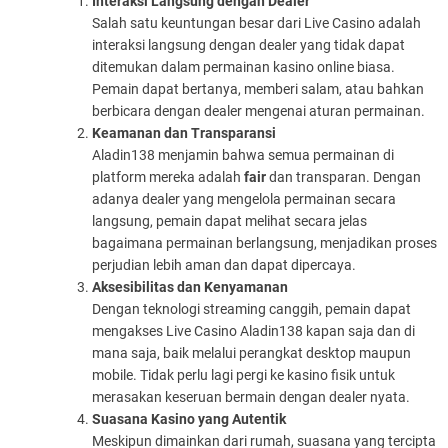
Interaksi Langsung dengan Dealer
Salah satu keuntungan besar dari Live Casino adalah
interaksi langsung dengan dealer yang tidak dapat
ditemukan dalam permainan kasino online biasa.
Pemain dapat bertanya, memberi salam, atau bahkan
berbicara dengan dealer mengenai aturan permainan.
Keamanan dan Transparansi
Aladin138 menjamin bahwa semua permainan di
platform mereka adalah
fair
dan transparan. Dengan
adanya dealer yang mengelola permainan secara
langsung, pemain dapat melihat secara jelas
bagaimana permainan berlangsung, menjadikan proses
perjudian lebih aman dan dapat dipercaya.
Aksesibilitas dan Kenyamanan
Dengan teknologi streaming canggih, pemain dapat
mengakses Live Casino Aladin138 kapan saja dan di
mana saja, baik melalui perangkat desktop maupun
mobile. Tidak perlu lagi pergi ke kasino fisik untuk
merasakan keseruan bermain dengan dealer nyata.
Suasana Kasino yang Autentik
Meskipun dimainkan dari rumah, suasana yang tercipta