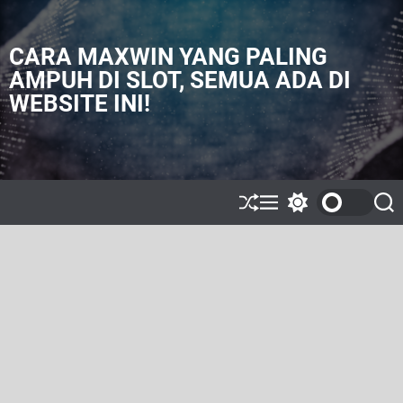
S
k
i
CARA MAXWIN YANG PALING
p
AMPUH DI SLOT, SEMUA ADA DI
t
WEBSITE INI!
o
c
o
n
t
e
S
M
S
S
h
e
w
e
n
u
n
i
a
t
ff
u
t
r
l
c
c
e
h
h
c
o
l
o
r
m
o