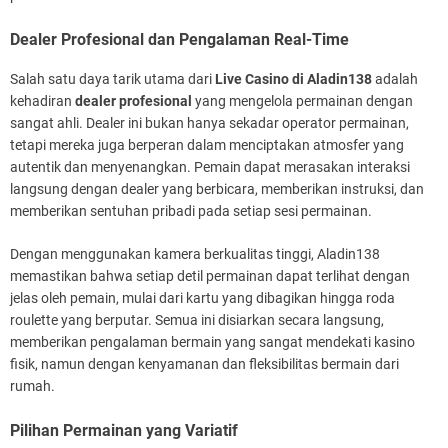
Dealer Profesional dan Pengalaman Real-Time
Salah satu daya tarik utama dari
Live Casino di Aladin138
adalah
kehadiran
dealer profesional
yang mengelola permainan dengan
sangat ahli. Dealer ini bukan hanya sekadar operator permainan,
tetapi mereka juga berperan dalam menciptakan atmosfer yang
autentik dan menyenangkan. Pemain dapat merasakan interaksi
langsung dengan dealer yang berbicara, memberikan instruksi, dan
memberikan sentuhan pribadi pada setiap sesi permainan.
Dengan menggunakan kamera berkualitas tinggi, Aladin138
memastikan bahwa setiap detil permainan dapat terlihat dengan
jelas oleh pemain, mulai dari kartu yang dibagikan hingga roda
roulette yang berputar. Semua ini disiarkan secara langsung,
memberikan pengalaman bermain yang sangat mendekati kasino
fisik, namun dengan kenyamanan dan fleksibilitas bermain dari
rumah.
Pilihan Permainan yang Variatif