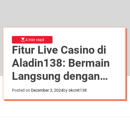
d
e
4 min read
Fitur Live Casino di
Aladin138: Bermain
Langsung dengan
Dealer Profesional
Posted on
December 3, 2024
by
okcret138